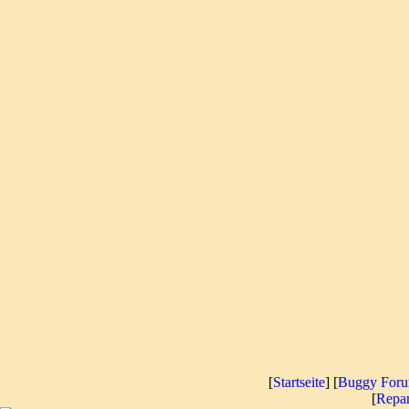
[
Startseite
] [
Buggy For
[
Repar